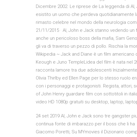
Dicembre 2002. Le riprese de La leggenda di Al, 
esistito un uomo che perdeva quotidianamente l
rimasto celebre nel mondo della neurologia come i
21/11/2015 · Al, John e Jack stanno vedendo un film
anche un pericoloso boss della mafia, Sam Genov
gli va di traverso un pezzo di pollo. Rischia la 
Wikipedia ~ Jack and Diane è un film americano de
Keough e Juno TempleLidea del film è nata nel
racconta lamore tra due adolescenti Inizialmente p
Olivia Thirlby ed Ellen Page per lo stesso ruolo er
con i personaggi e protagonisti. Regista, attori, 
of John Henry guardare film con sottotitoli in ital
video HD 1080p gratuiti su desktop, laptop, laptop
24 set 2019 Al, John e Jack sono tre gangster pi
continua fonte di imbarazzo per il boss che li ha 
Giacomo Poretti, Su MYmovies il Dizionario compl