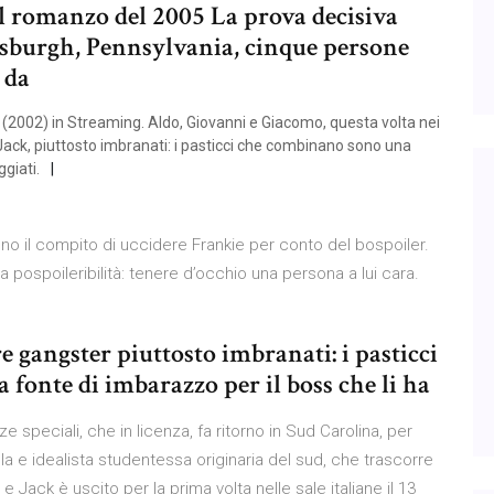
l romanzo del 2005 La prova decisiva
tsburgh, Pennsylvania, cinque persone
 da
(2002) in Streaming. Aldo, Giovanni e Giacomo, questa volta nei
e Jack, piuttosto imbranati: i pasticci che combinano sono una
giati.
no il compito di uccidere Frankie per conto del bospoiler.
ra pospoileribilità: tenere d’occhio una persona a lui cara.
e gangster piuttosto imbranati: i pasticci
fonte di imbarazzo per il boss che li ha
e speciali, che in licenza, fa ritorno in Sud Carolina, per
la e idealista studentessa originaria del sud, che trascorre
 Jack è uscito per la prima volta nelle sale italiane il 13