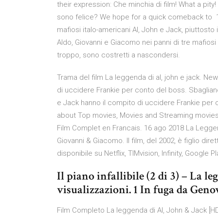
their expression: Che minchia di film! What a pi
sono felice? We hope for a quick comeback to 11
mafiosi italo-americani Al, John e Jack, piuttost
Aldo, Giovanni e Giacomo nei panni di tre mafiosi 
troppo, sono costretti a nascondersi.
Trama del film La leggenda di al, john e jack. New
di uccidere Frankie per conto del boss. Sbaglian
e Jack hanno il compito di uccidere Frankie per 
about Top movies, Movies and Streaming movies.
Film Complet en Francais. 16 ago 2018 La Leggenda
Giovanni & Giacomo. Il film, del 2002, è figlio di
disponibile su Netflix, TIMvision, Infinity, Google
Il piano infallibile (2 di 3) – La l
visualizzazioni. 1 In fuga da Geno
Film Completo La leggenda di Al, John & Jack [HD