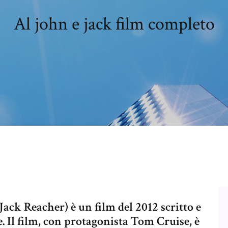
Al john e jack film completo
Jack Reacher) è un film del 2012 scritto e
 Il film, con protagonista Tom Cruise, è