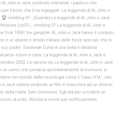
ni Al, John e Jack, piuttosto imbranati: i pasticci che
r il boss che li ha ingaggiati. La leggenda di Al, John e
 🏆 cineblog 01 - (Guarda) La leggenda di Al, John e Jack
finizione (cb01) , cineblog 01 La leggenda di Al, John e
New York 1959.I tre gangster Al, John e Jack hanno il compito
 è un aitante e timido militare delle forze speciali, che in
a a suo padre. Savannah Curtis è una bella e idealista
vacanze estive a casa. La leggenda di Al, John e Jack è
3 Dicembre 2002. Le riprese de La leggenda di Al, John e Jack
tito un uomo che perdeva quotidianamente la memoria: si
ebre nel mondo della neurologia come il “caso H.M.”, uno
ohn e Jack stanno vedendo un film in macchina ad un drive-in.
boss della mafia, Sam Genovese. Egli sta per uccidere un
 pezzo di pollo. Rischia la morte per soffocamento,