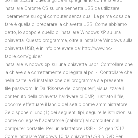
30 mar 2020 In questa guida vi spieghiamo come fare ad
installare Chrome OS su una pennetta USB da utilizzare
liberamente su ogni computer senza dual La prima cosa da
fare è quella di preparare la chiavetta USB. Come abbiamo
detto, lo scopo è quello di installare Windows XP su una
chiavetta. Questo programma, oltre a installare Windows sulla
chiavetta USB, è in Info prelevate da: http://www.pc-
facile.com/guide/
installare_windows_xp_su_una_chiavetta_usb/ Controllare che
la chiave sia correttamente collegata al pc. •. Controllare che
nella cartella di installazione del programma sia presente il
file password. In Da “Risorse del computer”, visualizzare il
contenuto della chiavetta hardware di CMP, illustrato il file,
occorre effettuare il lancio del setup come amministratore.
Se dispone di uno (1) dei seguenti tipi, seguire le istruzioni su
come collegare l' adattatore (cablato) al computer o al
computer portatile. Per un adattatore USB - 24 gen 2017
Come installare Windows 10 da chiavetta USB o DVD Per