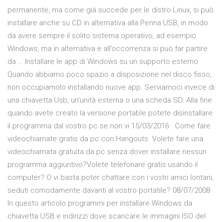
permanente, ma come già succede per le distro Linux, si può
installare anche su CD in alternativa alla Penna USB, in modo
da avere sempre il solito sistema operativo, ad esempio
Windows, ma in alternativa e all’occorrenza si può far partire
da … Installare le app di Windows su un supporto esterno
Quando abbiamo poco spazio a disposizione nel disco fisso,
non occupiamolo installando nuove app. Serviamoci invece di
una chiavetta Usb, un'unità esterna o una scheda SD. Alla fine
quando avete creato la versione portable potete disinstallare
il programma dal vostro pc se non vi 15/03/2016 · Come fare
videochiamate gratis da pc con Hangouts. Volete fare una
videochiamata gratuita da pc senza dover installare nessun
programma aggiuntivo?Volete telefonare gratis usando il
computer? O vi basta poter chattare con i vostri amici lontani,
seduti comodamente davanti al vostro portatile? 08/07/2008 ·
In questo articolo programmi per installare Windows da
chiavetta USB e indirizzi dove scaricare le immagini ISO del