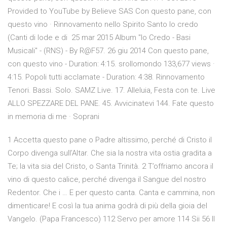
Provided to YouTube by Believe SAS Con questo pane, con
questo vino · Rinnovamento nello Spirito Santo Io credo
(Canti di lode e di 25 mar 2015 Album "Io Credo - Basi
Musicali" - (RNS) - By R@F57. 26 giu 2014 Con questo pane,
con questo vino - Duration: 4:15. srollomondo 133,677 views ·
4:15. Popoli tutti acclamate - Duration: 4:38. Rinnovamento
Tenori. Bassi. Solo. SAMZ Live. 17. Alleluia, Festa con te. Live
ALLO SPEZZARE DEL PANE. 45. Avvicinatevi 144. Fate questo
in memoria di me · Soprani
1 Accetta questo pane o Padre altissimo, perché di Cristo il
Corpo divenga sull’Altar. Che sia la nostra vita ostia gradita a
Te; la vita sia del Cristo, o Santa Trinità. 2 T’offriamo ancora il
vino di questo calice, perché divenga il Sangue del nostro
Redentor. Che i … E per questo canta. Canta e cammina, non
dimenticare! E così la tua anima godrà di più della gioia del
Vangelo. (Papa Francesco) 112 Servo per amore 114 Sii 56 Il