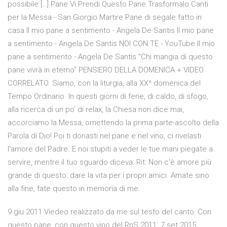
possibile […] Pane Vi Prendi Questo Pane Trasformalo Canti
per la Messa - San Giorgio Martire Pane di segale fatto in
casa Il mio pane a sentimento - Angela De Santis Il mio pane
a sentimento - Angela De Santis NOI CON TE - YouTube Il mio
pane a sentimento - Angela De Santis "Chi mangia di questo
pane vivrà in eterno" PENSIERO DELLA DOMENICA + VIDEO
CORRELATO. Siamo, con la liturgia, alla XX^ domenica del
Tempo Ordinario. In questi giorni di ferie, di caldo, di sfogo,
alla ricerca di un po' di relax, la Chiesa non dice mai,
accorciamo la Messa, omettendo la prima parte-ascolto della
Parola di Dio! Poi ti donasti nel pane e nel vino, ci rivelasti
l'amore del Padre. E noi stupiti a veder le tue mani piegate a
servire, mentre il tuo sguardo diceva: Rit: Non c'è amore più
grande di questo: dare la vita per i propri amici. Amate sino
alla fine, fate questo in memoria di me.
9 giu 2011 Viedeo realizzato da me sul testo del canto: Con
questo pane, con questo vino del RnS 2011. 7 set 2015