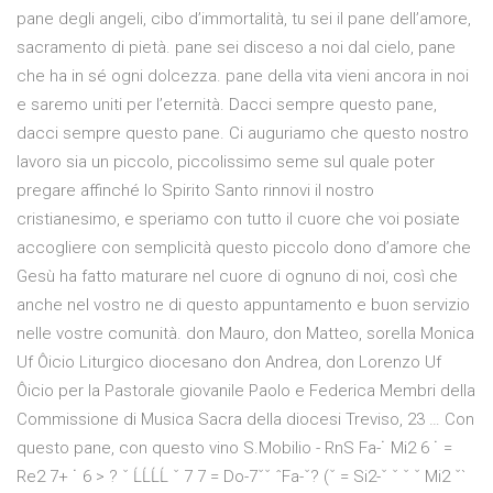
pane degli angeli, cibo d’immortalità, tu sei il pane dell’amore,
sacramento di pietà. pane sei disceso a noi dal cielo, pane
che ha in sé ogni dolcezza. pane della vita vieni ancora in noi
e saremo uniti per l’eternità. Dacci sempre questo pane,
dacci sempre questo pane. Ci auguriamo che questo nostro
lavoro sia un piccolo, piccolissimo seme sul quale poter
pregare affinché lo Spirito Santo rinnovi il nostro
cristianesimo, e speriamo con tutto il cuore che voi posiate
accogliere con semplicità questo piccolo dono d’amore che
Gesù ha fatto maturare nel cuore di ognuno di noi, così che
anche nel vostro ne di questo appuntamento e buon servizio
nelle vostre comunità. don Mauro, don Matteo, sorella Monica
Uf Ôicio Liturgico diocesano don Andrea, don Lorenzo Uf
Ôicio per la Pastorale giovanile Paolo e Federica Membri della
Commissione di Musica Sacra della diocesi Treviso, 23 … Con
questo pane, con questo vino S.Mobilio - RnS Fa-˙ Mi2 6 ˙ =
Re2 7+ ˙ 6 > ? ˇ ĹĹĹĹ ˇ 7 7 = Do-7ˇˇ ˆFa-ˇ? (ˇ = Si2-ˇ ˇ ˇ ˇ Mi2 ˇ`