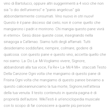
vino di Bartolucci, oppure altri suggerimenti a 4 voci che non
sia "o dio dell'universo" e "panis angelicus" già
abbondantemente consumati. Vino nuovo in otri nuovi!
Questo è il pane disceso dal cielo; non è come quello che
mangiarono i padri e morirono. Chi mangia questo pane vivrà
in eterno». Gesù disse queste cose, insegnando nella
sinagoga a Cafàrnao. Siamo tutti degli affamati. Tutti
desideriamo soddisfare, riempire, colmare, godere di
qualcosa. con questo pane e questo vino, accetta quello che
noi siamo. La- Do La- Mi-Vogliamo vivere, Signore,
abbandonati alla tua voce, Fa Re+ La- Mi/4 Mi+. staccati Testo
Della Canzone Ogni volta che mangiamo di questo pane di
Frisina Ogni volta che mangiamo di questo panee beviamo a
questo caliceannunciamo la tua morte, Signore,nell’attesa
della tua venuta. Il testo contenuto in questa pagina è di
proprietà dell’autore. WikiTesti è un’enciclopedia musicale
con lo scopo di far conoscere a quante più persone