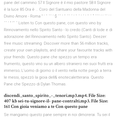
pane del cammino 57 Il Signore è il mio pastore 58 Il Signore
è la luce 85 Ora è … Coro del Santuario della Madonna del
Divino Amore - Roma " ’ ˜ ˇˆ ’ $ ˇˇ ’ ˜ ˇˇ ˇ ’ ˜ ˇ ’ ˇ ’ ˜ ˇ ˚ ˇˇˆ ’ ’ ˇˇ ’ ’
ˇˇ ’ " ’˜ ˇ Listen to Con questo pane, con questo vino by
Rinnovamento nello Spirito Santo - Io credo (Canti di lode e di
adorazione del Rinnovamento nello Spirito Santo). Deezer:
free music streaming. Discover more than 56 million tracks,
create your own playlists, and share your favourite tracks with
your friends. Questo pane che spezzo un tempo era
frumento, questo vino su un albero straniero nei suoi frutti era
immerso; L'uomo di giorno o il vento nella notte piegò a terra
le messi, spezzò la gioia dell& enotecaletteraria. Questo
Pane che Spezzo di Dylan Thomas.
discendi_santo_spirito_-_tenori.mp3.mp4. File Size:
407 kb sei-tu-signore-il- pane-contralti.mp3. File Size:
161 Con gioia veniamo a te Con questo pane
Se mangiamo questo pane sempre in noi dimorerai. Tu sei il