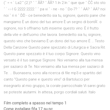
(ˇ = < ˙ La2 ˘ (2.)? ˇ ˇ ÃÃ? ˇ ÃÃ? 1.In 2.In ˇ que que ˇ ČČ sto sto
ˇ ˙ ‹ › I G 2222 2222 ˇ ˇ pa vi ˇ - ne - no ˇ Do-7? ˇ ˇ ÄÄ? ˇ ÄÄ? noi
noi ˇ ri ri ˇ ĎĎ - ce benedetto sia tu, signore, questo pane che
mangiamo È un dono del tuo amore È un segno di bontÀ'. o
signore, noi ti offriamo tutti insieme questo vino: È il frutto
della vite e dell'uomo che lavora. benedetto sia tu, signore,
questo vino che beviamo È un dono del tuo amore È … Testo
Della Canzone Questo pane spezzato di Liturgica e Sacra Rit.
Questo pane spezzato è il tuo corpo Signore. Questo vino
versato è il tuo sangue Signore. Noi veniamo alla tua mensa
per saziarci di Te. Noi veniamo alla tua mensa per saziarci di
Te. … Buonasera, sono alla ricerca di file mp3 e spartito del
canto "Questo pane e questo vino" di Bartolucci per
insegnarlo al mio gruppo, la corale parrocchiale.Vi sarei grato
se poteste aiutarmi. In attesa, porgo cordiali saluti. Italo
Film completo a spasso nel tempo 1
Come installare fifa 17 su pc