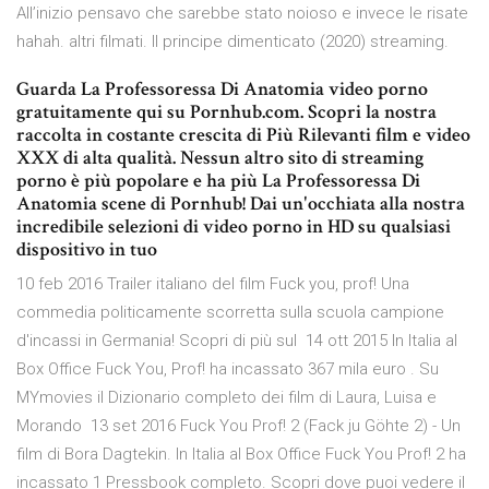
All’inizio pensavo che sarebbe stato noioso e invece le risate
hahah. altri filmati. Il principe dimenticato (2020) streaming.
Guarda La Professoressa Di Anatomia video porno
gratuitamente qui su Pornhub.com. Scopri la nostra
raccolta in costante crescita di Più Rilevanti film e video
XXX di alta qualità. Nessun altro sito di streaming
porno è più popolare e ha più La Professoressa Di
Anatomia scene di Pornhub! Dai un'occhiata alla nostra
incredibile selezioni di video porno in HD su qualsiasi
dispositivo in tuo
10 feb 2016 Trailer italiano del film Fuck you, prof! Una
commedia politicamente scorretta sulla scuola campione
d'incassi in Germania! Scopri di più sul 14 ott 2015 In Italia al
Box Office Fuck You, Prof! ha incassato 367 mila euro . Su
MYmovies il Dizionario completo dei film di Laura, Luisa e
Morando 13 set 2016 Fuck You Prof! 2 (Fack ju Göhte 2) - Un
film di Bora Dagtekin. In Italia al Box Office Fuck You Prof! 2 ha
incassato 1 Pressbook completo. Scopri dove puoi vedere il