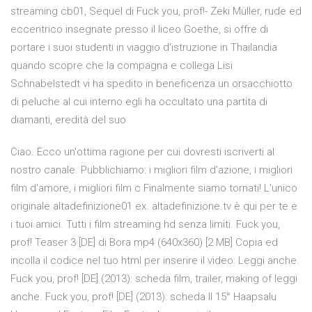
streaming cb01, Sequel di Fuck you, prof!- Zeki Müller, rude ed
eccentrico insegnate presso il liceo Goethe, si offre di
portare i suoi studenti in viaggio d'istruzione in Thailandia
quando scopre che la compagna e collega Lisi
Schnabelstedt vi ha spedito in beneficenza un orsacchiotto
di peluche al cui interno egli ha occultato una partita di
diamanti, eredità del suo
Ciao. Ecco un'ottima ragione per cui dovresti iscriverti al
nostro canale. Pubblichiamo: i migliori film d'azione, i migliori
film d'amore, i migliori film c Finalmente siamo tornati! L'unico
originale altadefinizione01 ex. altadefinizione.tv è qui per te e
i tuoi amici. Tutti i film streaming hd senza limiti. Fuck you,
prof! Teaser 3 [DE] di Bora mp4 (640x360) [2 MB]
Copia ed
incolla il codice nel tuo html per inserire il video: Leggi anche.
Fuck you, prof! [DE] (2013): scheda film, trailer, making of leggi
anche. Fuck you, prof! [DE] (2013): scheda Il 15° Haapsalu