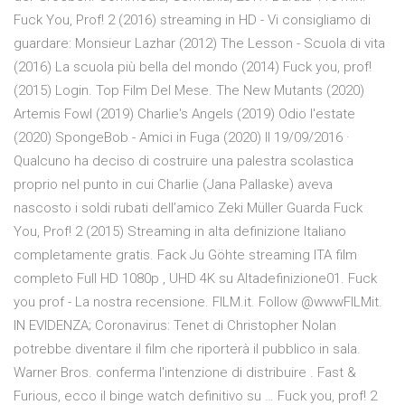
Fuck You, Prof! 2 (2016) streaming in HD - Vi consigliamo di
guardare: Monsieur Lazhar (2012) The Lesson - Scuola di vita
(2016) La scuola più bella del mondo (2014) Fuck you, prof!
(2015) Login. Top Film Del Mese. The New Mutants (2020)
Artemis Fowl (2019) Charlie's Angels (2019) Odio l'estate
(2020) SpongeBob - Amici in Fuga (2020) Il 19/09/2016 ·
Qualcuno ha deciso di costruire una palestra scolastica
proprio nel punto in cui Charlie (Jana Pallaske) aveva
nascosto i soldi rubati dell’amico Zeki Müller Guarda Fuck
You, Prof! 2 (2015) Streaming in alta definizione Italiano
completamente gratis. Fack Ju Göhte streaming ITA film
completo Full HD 1080p , UHD 4K su Altadefinizione01. Fuck
you prof - La nostra recensione. FILM.it. Follow @wwwFILMit.
IN EVIDENZA; Coronavirus: Tenet di Christopher Nolan
potrebbe diventare il film che riporterà il pubblico in sala.
Warner Bros. conferma l'intenzione di distribuire . Fast &
Furious, ecco il binge watch definitivo su … Fuck you, prof! 2