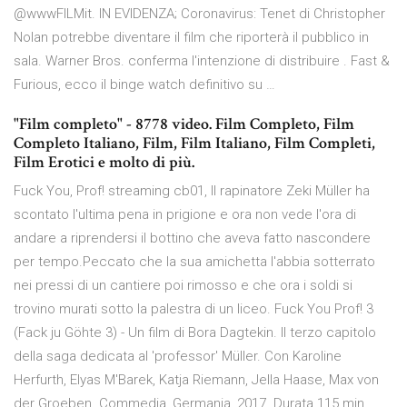
@wwwFILMit. IN EVIDENZA; Coronavirus: Tenet di Christopher
Nolan potrebbe diventare il film che riporterà il pubblico in
sala. Warner Bros. conferma l'intenzione di distribuire . Fast &
Furious, ecco il binge watch definitivo su …
"Film completo" - 8778 video. Film Completo, Film
Completo Italiano, Film, Film Italiano, Film Completi,
Film Erotici e molto di più.
Fuck You, Prof! streaming cb01, Il rapinatore Zeki Müller ha
scontato l'ultima pena in prigione e ora non vede l'ora di
andare a riprendersi il bottino che aveva fatto nascondere
per tempo.Peccato che la sua amichetta l'abbia sotterrato
nei pressi di un cantiere poi rimosso e che ora i soldi si
trovino murati sotto la palestra di un liceo. Fuck You Prof! 3
(Fack ju Göhte 3) - Un film di Bora Dagtekin. Il terzo capitolo
della saga dedicata al 'professor' Müller. Con Karoline
Herfurth, Elyas M'Barek, Katja Riemann, Jella Haase, Max von
der Groeben. Commedia, Germania, 2017. Durata 115 min.