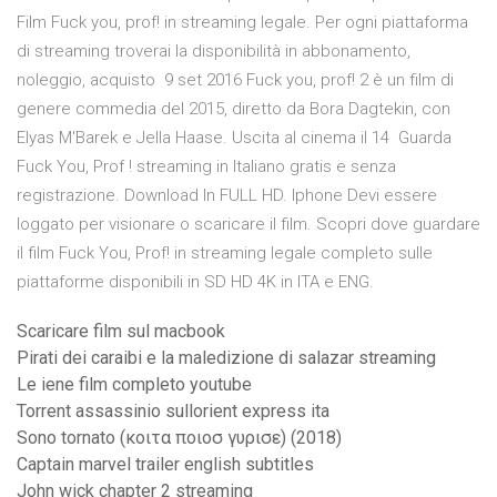
Film Fuck you, prof! in streaming legale. Per ogni piattaforma
di streaming troverai la disponibilità in abbonamento,
noleggio, acquisto 9 set 2016 Fuck you, prof! 2 è un film di
genere commedia del 2015, diretto da Bora Dagtekin, con
Elyas M'Barek e Jella Haase. Uscita al cinema il 14 Guarda
Fuck You, Prof ! streaming in Italiano gratis e senza
registrazione. Download In FULL HD. Iphone Devi essere
loggato per visionare o scaricare il film. Scopri dove guardare
il film Fuck You, Prof! in streaming legale completo sulle
piattaforme disponibili in SD HD 4K in ITA e ENG.
Scaricare film sul macbook
Pirati dei caraibi e la maledizione di salazar streaming
Le iene film completo youtube
Torrent assassinio sullorient express ita
Sono tornato (κοιτα ποιοσ γυρισε) (2018)
Captain marvel trailer english subtitles
John wick chapter 2 streaming