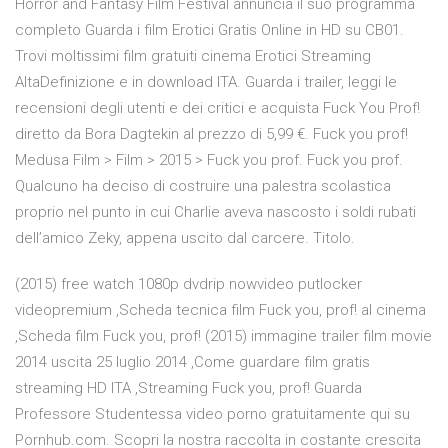
Horror and Fantasy Film Festival annuncia il suo programma
completo Guarda i film Erotici Gratis Online in HD su CB01.
Trovi moltissimi film gratuiti cinema Erotici Streaming
AltaDefinizione e in download ITA. ‎Guarda i trailer, leggi le
recensioni degli utenti e dei critici e acquista Fuck You Prof!
diretto da Bora Dagtekin al prezzo di 5,99 €. Fuck you prof!
Medusa Film > Film > 2015 > Fuck you prof. Fuck you prof.
Qualcuno ha deciso di costruire una palestra scolastica
proprio nel punto in cui Charlie aveva nascosto i soldi rubati
dell’amico Zeky, appena uscito dal carcere. Titolo.
(2015) free watch 1080p dvdrip nowvideo putlocker
videopremium ,Scheda tecnica film Fuck you, prof! al cinema
,Scheda film Fuck you, prof! (2015) immagine trailer film movie
2014 uscita 25 luglio 2014 ,Come guardare film gratis
streaming HD ITA ,Streaming Fuck you, prof! Guarda
Professore Studentessa video porno gratuitamente qui su
Pornhub.com. Scopri la nostra raccolta in costante crescita