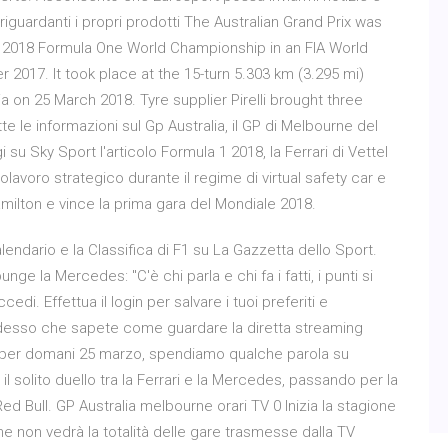
riguardanti i propri prodotti The Australian Grand Prix was
the 2018 Formula One World Championship in an FIA World
2017. It took place at the 15-turn 5.303 km (3.295 mi)
a on 25 March 2018. Tyre supplier Pirelli brought three
te le informazioni sul Gp Australia, il GP di Melbourne del
u Sky Sport l'articolo Formula 1 2018, la Ferrari di Vettel
polavoro strategico durante il regime di virtual safety car e
amilton e vince la prima gara del Mondiale 2018.
 Calendario e la Classifica di F1 su La Gazzetta dello Sport.
nge la Mercedes: "C'è chi parla e chi fa i fatti, i punti si
di. Effettua il login per salvare i tuoi preferiti e
desso che sapete come guardare la diretta streaming
a per domani 25 marzo, spendiamo qualche parola su
l solito duello tra la Ferrari e la Mercedes, passando per la
Red Bull. GP Australia melbourne orari TV 0 Inizia la stagione
he non vedrà la totalità delle gare trasmesse dalla TV