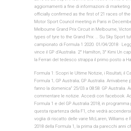
aggiornamenti a fine di informazioni di marketing 
officially confirmed as the first of 21 races of 
Motor Sport Council meeting in Paris in December 
Melbourne Grand Prix Circuit in Melbourne, Victori
types of tyre to the Grand Prix: … Su Sky Sport tut
campionato di Formula 1 2020. 01/04/2018 · Leggi s
vince il GP d'Australia. 2° Hamilton, 3° Kimi Un ca
la Ferrari del tedesco strappa il primo posto a H
Formula 1: Scopri le Ultime Notizie, i Risultati, il
Formula 1; GP Australia; GP Australia. Arrivabene pu
fanno la domenica" 25/03 a 08:58. GP Australia. Acce
commentare le notizie. Accedi con facebook. A
Formula 1 e del GP Australia 2018, in programm
questa ripartenza della F1, che vedrà accendersi i
voglia di riscatto delle varie McLaren, Williams e 
2018 della Formula 1, la prima da parecchi anni c