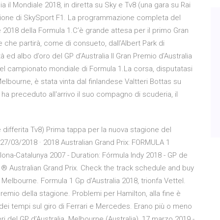
a il Mondiale 2018, in diretta su Sky e Tv8 (una gara su Rai
zione di SkySport F1. La programmazione completa del
 2018 della Formula 1.C’è grande attesa per il primo Gran
che partirà, come di consueto, dall’Albert Park di
 ed albo d’oro del GP d’Australia Il Gran Premio d'Australia
del campionato mondiale di Formula 1.La corsa, disputatasi
lbourne, è stata vinta dal finlandese Valtteri Bottas su
ha preceduto all'arrivo il suo compagno di scuderia, il
e differita Tv8) Prima tappa per la nuova stagione del
e. 27/03/2018 · 2018 Australian Grand Prix: FORMULA 1
lona-Catalunya 2007 - Duration: Fórmula Indy 2018 - GP de
la 1® Australian Grand Prix. Check the track schedule and buy
n Melbourne. Formula 1 Gp d'Australia 2018, trionfa Vettel.
remio della stagione. Problemi per Hamilton, alla fine è
 dei tempi sul giro di Ferrari e Mercedes. Erano più o meno
eri del GP d’Australia. Melbourne (Australia), 17 marzo 2019 -