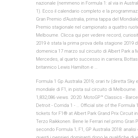
nazionale (nemmeno in Formula 1: al via in Australi
1). Ecco il calendario completo e la programma
Gran Premio d’Australia, prima tappa del Mondiale
Premio stagionale nel campionato a quattro ruote 
Melbourne. Clicca qui per vedere record, curiosità
2019 è stata la prima prova della stagione 2019 
domenica 17 marzo sul circuito di Albert Park a Me
Mercedes, al quarto successo in carriera; Bottas 
britannico Lewis Hamilton e …
Formula 1 Gp Australia 2019, orari tv (diretta Sky 
mondiale di F1, in pista sul circuito di Melbourn
1,832,086 views. 20:20. MotoGP™ Classics - Barce
Detroit - Corrida 1 - … Official site of the Formu
tickets for F1® at Albert Park Grand Prix Circuit i
Terzo Raikkonen. Bene le Ferrari nel primo Gran P
secondo Formula 1; F1, GP Australia 2018: analisi
questi i pensieri dominanti dopo le qualifiche di i