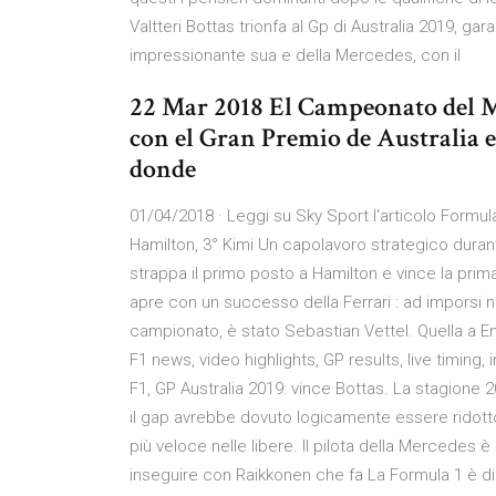
Valtteri Bottas trionfa al Gp di Australia 2019, ga
impressionante sua e della Mercedes, con il
22 Mar 2018 El Campeonato del Mu
con el Gran Premio de Australia e
donde
01/04/2018 · Leggi su Sky Sport l'articolo Formula 1
Hamilton, 3° Kimi Un capolavoro strategico durante
strappa il primo posto a Hamilton e vince la prim
apre con un successo della Ferrari : ad imporsi ne
campionato, è stato Sebastian Vettel. Quella a En
F1 news, video highlights, GP results, live timing
F1, GP Australia 2019: vince Bottas. La stagione
il gap avrebbe dovuto logicamente essere ridotto 
più veloce nelle libere. Il pilota della Mercedes è 
inseguire con Raikkonen che fa La Formula 1 è di