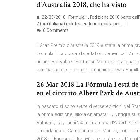
d'Australia 2018, che ha visto
22/03/2018 · Formula 1, l'edizione 2018 parte dall'Aus
7 (ora italiana) i piloti scendono in pista per …
6 Comments
Il Gran Premio d'Australia 2019 è stata la prima 
Formula 1.La corsa, disputatasi domenica 17 marzo
finlandese Valtteri Bottas su Mercedes, al quarto 
compagno di scuderia, il britannico Lewis Hamilt
26 Mar 2018 La Fórmula 1 está de 
en el circuito Albert Park de Aust
In passato si sono avute diverse edizioni del Gran
la prima edizione, allora chiamata "100 miglia su s
Bathurst, negli anni '50 all'interno dell'Albert Par
calendario del Campionato del Mondo, con il primo 
2018 su Eurosport. Iscriviti alle nostre novità e 