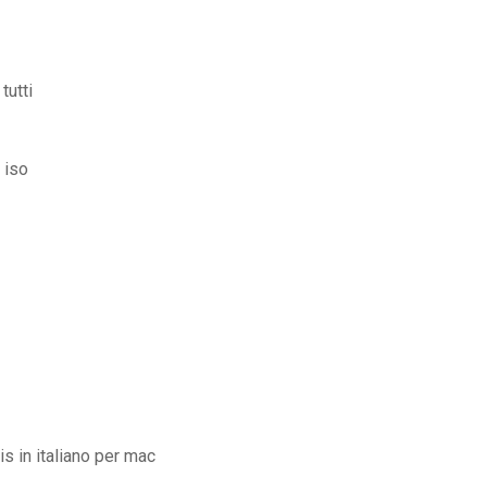
tutti
 iso
s in italiano per mac