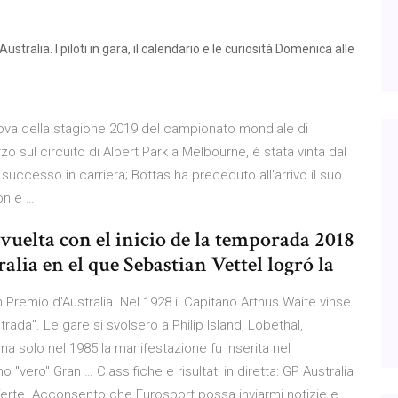
tralia. I piloti in gara, il calendario e le curiosità Domenica alle
prova della stagione 2019 del campionato mondiale di
 sul circuito di Albert Park a Melbourne, è stata vinta dal
successo in carriera; Bottas ha preceduto all'arrivo il suo
on e …
vuelta con el inicio de la temporada 2018
ralia en el que Sebastian Vettel logró la
 Premio d'Australia. Nel 1928 il Capitano Arthus Waite vinse
trada". Le gare si svolsero a Philip Island, Lobethal,
k, ma solo nel 1985 la manifestazione fu inserita nel
"vero" Gran … Classifiche e risultati in diretta: GP Australia
offerte. Acconsento che Eurosport possa inviarmi notizie e