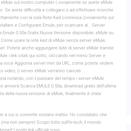
e eMule sul nostro computer ( ovviamente se avete eMule
o Se avete difficoltà a collegarvi o ad effettuare ricerche
fettamente con la sola Rete Kad connessa (ovviamente sul
allare e Configurare Emule, per scaricare al… Server
ica Emule 0.50a Gratis Nuova Versione disponibile; eMule su
Come usare la rete kad di eMule senza server eMule;
t. Potete anche aggiungere liste di server eMule tramite
Mule i link citati qui sotto, cliccando nel menù Server e
to la voce Aggiorna server.met da URL, come potete vedere
o video, (i server eMule verranno caricati
sta notando, con il passare del tempo i server eMule
 arriverà Scarica EMULE 0.50a, download gratis dell’ultima
eta della nuova versione di eMule, finalmente è stata
ver a cui si connette restano inattivi. Ho constatato che
i (ma non sempre) Scopri tutto sull'hi-tech, il mondo
ernet! I nostri link ufficiali sono