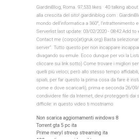
GiardiniBlog, Roma. 97,533 likes · 40 talking about
alla crescita del sito! giardiniblog.com : GiardiniB
mondo dell'informatica a 360°, l'intrattenimento e
Serverlist last update: 03/02/2020 - 08:42 Add to 
Contact me (corpo(at)gruk.org) Basta selezionare l’
server”. Tutto questo per non incappare incappare
divagando su emule. Ecco dunque per voi la List
cliccare sui link sotto) Come trovare i migliori 
quelli più veloci, però allo stesso tempo affidab
spiati, per far questo la prima cosa da fare è instal
come e dove scaricarli), prima e seconda 26/09/
condividere file da Internet, devi proteggerti da
difficile: in questo video ti mostriamo
Non scarica aggiornamenti windows 8
Torrent gta 5 pc ita
Prime meryl streep streaming ita