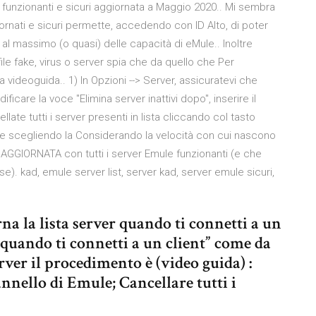
e funzionanti e sicuri aggiornata a Maggio 2020.. Mi sembra
rnati e sicuri permette, accedendo con ID Alto, di poter
 al massimo (o quasi) delle capacità di eMule.. Inoltre
le fake, virus o server spia che da quello che Per
a videoguida.. 1) In Opzioni --> Server, assicuratevi che
ificare la voce "Elimina server inattivi dopo", inserire il
late tutti i server presenti in lista cliccando col tasto
e scegliendo la Considerando la velocità con cui nascono
GGIORNATA con tutti i server Emule funzionanti (e che
). kad, emule server list, server kad, server emule sicuri,
rna la lista server quando ti connetti a un
r quando ti connetti a un client” come da
ver il procedimento è (video guida) :
nnello di Emule; Cancellare tutti i