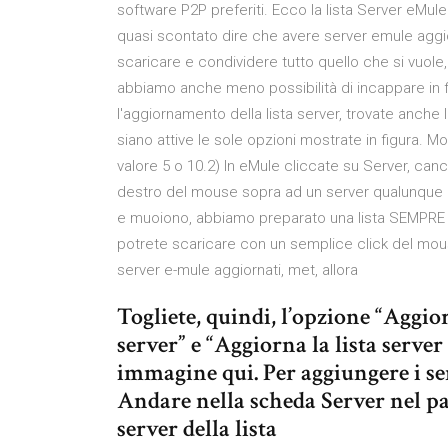
software P2P preferiti. Ecco la lista Server eMul
quasi scontato dire che avere server emule aggio
scaricare e condividere tutto quello che si vuole,
abbiamo anche meno possibilità di incappare in fi
l'aggiornamento della lista server, trovate anche l
siano attive le sole opzioni mostrate in figura. Mod
valore 5 o 10.2) In eMule cliccate su Server, cancel
destro del mouse sopra ad un server qualunque 
e muoiono, abbiamo preparato una lista SEMPRE A
potrete scaricare con un semplice click del mouse
server e-mule aggiornati, met, allora
Togliete, quindi, l’opzione “Aggio
server” e “Aggiorna la lista serve
immagine qui. Per aggiungere i ser
Andare nella scheda Server nel pa
server della lista