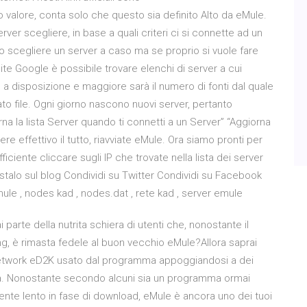
 valore, conta solo che questo sia definito Alto da eMule.
r scegliere, in base a quali criteri ci si connette ad un
o scegliere un server a caso ma se proprio si vuole fare
ite Google è possibile trovare elenchi di server a cui
o a disposizione e maggiore sarà il numero di fonti dal quale
to file. Ogni giorno nascono nuovi server, pertanto
a la lista Server quando ti connetti a un Server” “Aggiorna
ere effettivo il tutto, riavviate eMule. Ora siamo pronti per
fficiente cliccare sugli IP che trovate nella lista dei server
ostalo sul blog Condividi su Twitter Condividi su Facebook
mule , nodes kad , nodes.dat , rete kad , server emule
 parte della nutrita schiera di utenti che, nonostante il
ing, è rimasta fedele al buon vecchio eMule?Allora saprai
network eD2K usato dal programma appoggiandosi a dei
lla. Nonostante secondo alcuni sia un programma ormai
mente lento in fase di download, eMule è ancora uno dei tuoi