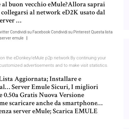
le al buon vecchio eMule?Allora saprai
collegarsi al network eD2K usato dal
erver …
witter Condividi su Facebook Condividi su Pinterest Questa lista
, server emule
ers on the eDonkey/eMule p2p network By continuing your
 customized advertisements and to make visit statistics.
a Aggiornata; Installare e
al… Server Emule Sicuri, I migliori
le 0.50a Gratis Nuova Versione
come scaricare anche da smartphone…
senza server eMule; Scarica EMULE