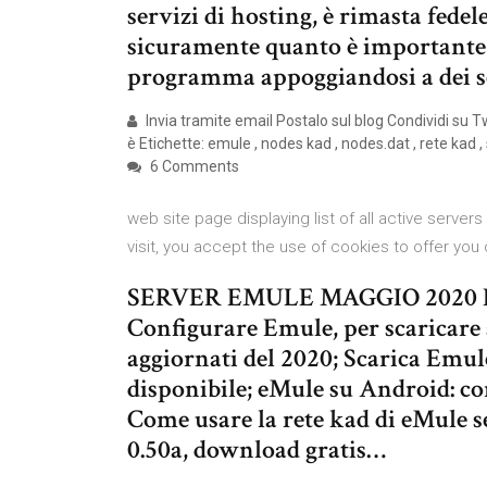
servizi di hosting, è rimasta fede
sicuramente quanto è importante 
programma appoggiandosi a dei s
Invia tramite email Postalo sul blog Condividi su T
è Etichette: emule , nodes kad , nodes.dat , rete kad 
6 Comments
web site page displaying list of all active serv
visit, you accept the use of cookies to offer you
SERVER EMULE MAGGIO 2020 List
Configurare Emule, per scaricare 
aggiornati del 2020; Scarica Emu
disponibile; eMule su Android: 
Come usare la rete kad di eMule 
0.50a, download gratis…