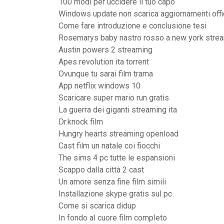
100 modi per uccidere il tuo capo
Windows update non scarica aggiornamenti off
Come fare introduzione e conclusione tesi
Rosemarys baby nastro rosso a new york strea
Austin powers 2 streaming
Apes revolution ita torrent
Ovunque tu sarai film trama
App netflix windows 10
Scaricare super mario run gratis
La guerra dei giganti streaming ita
Dr.knock film
Hungry hearts streaming openload
Cast film un natale coi fiocchi
The sims 4 pc tutte le espansioni
Scappo dalla città 2 cast
Un amore senza fine film simili
Installazione skype gratis sul pc
Come si scarica didup
In fondo al cuore film completo