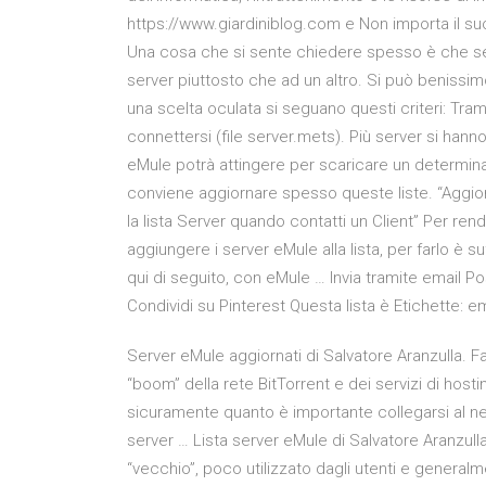
https://www.giardiniblog.com e Non importa il suo
Una cosa che si sente chiedere spesso è che serve
server piuttosto che ad un altro. Si può benissim
una scelta oculata si seguano questi criteri: Tram
connettersi (file server.mets). Più server si hann
eMule potrà attingere per scaricare un determina
conviene aggiornare spesso queste liste. “Aggiorn
la lista Server quando contatti un Client” Per rend
aggiungere i server eMule alla lista, per farlo è su
qui di seguito, con eMule … Invia tramite email P
Condividi su Pinterest Questa lista è Etichette: e
Server eMule aggiornati di Salvatore Aranzulla. Fai
“boom” della rete BitTorrent e dei servizi di host
sicuramente quanto è importante collegarsi al 
server … Lista server eMule di Salvatore Aranzu
“vecchio”, poco utilizzato dagli utenti e general