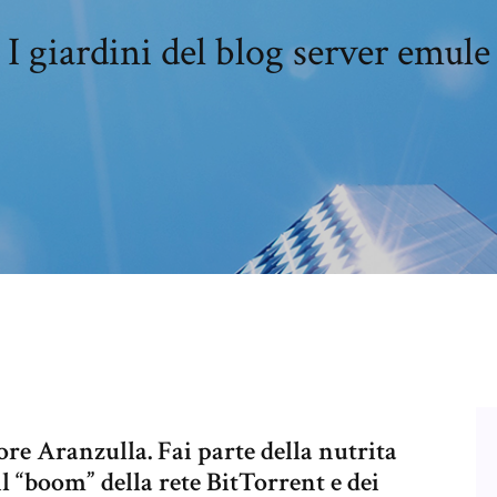
I giardini del blog server emule
re Aranzulla. Fai parte della nutrita
il “boom” della rete BitTorrent e dei