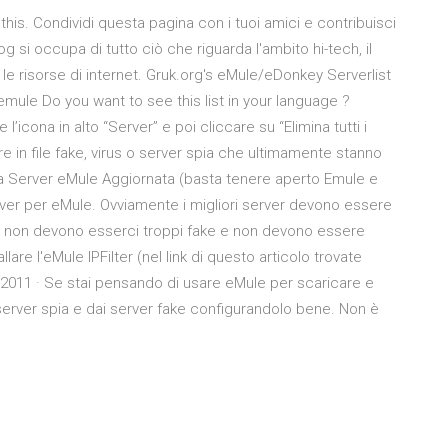
 this. Condividi questa pagina con i tuoi amici e contribuisci
log si occupa di tutto ciò che riguarda l'ambito hi-tech, il
 le risorse di internet. Gruk.org's eMule/eDonkey Serverlist
emule Do you want to see this list in your language ?
icona in alto “Server” e poi cliccare su “Elimina tutti i
 in file fake, virus o server spia che ultimamente stanno
a Server eMule Aggiornata (basta tenere aperto Emule e
server per eMule. Ovviamente i migliori server devono essere
ili, non devono esserci troppi fake e non devono essere
lare l'eMule IPFilter (nel link di questo articolo trovate
2011 · Se stai pensando di usare eMule per scaricare e
i server spia e dai server fake configurandolo bene. Non è