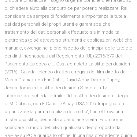
propone di esaudire il sogno di gente comune che ha deciso
di chiedere aiuto alla conduttrice per poterlo realizzare. Rai
considera da sempre di fondamentale importanza la tutela
dei dati personali dei propri utenti e garantisce che il
trattamento dei dati personali, effettuato sia in modalità
elettronica (cioè attraverso strumenti e applicazioni web) che
manuale, avvenga nel pieno rispetto dei principi, delle tutele e
dei diritti riconosciuti dal Regolamento (UE) 2016/679 del
Parlamento Europeo e … Cast completo La slitta dei desideri
(2016) | Guarda l'elenco di attori e registi del film diretto da
Marita Grabiak con Erin Cahill, David Alpay, Dakota Guppy,
Jenna Romanin La slitta dei desideri Stasera in Tv.
Informazioni, scheda, e trailer di La slitta dei desideri - Regia
di M. Gabriak, con E.Cahill, D.Alpay; USA 2016. Impegnata a
organizzare la parata natalizia della citta', Laurel trova una
misteriosa slitta, destinata a cambiarle la vita. Ecco come
scaricare in modo definitivo qualsiasi video proposto da
RaiPlay su PC e guardarlo offline. In una mia precedente guida