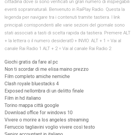
cittadina dove si sono verificati un gran numero di inspiegabili
eventi soprannaturali. Benvenuto in RaiPlay Radio. Questa la
legenda per navigare tra i contenuti tramite tastiera. I link
principali corrispondenti alle varie sezioni del giornale sono
stati associati a tasti di scelta rapida da tastiera. Premere ALT
+ la lettera o il numero desiderat0 + INVIO: ALT + 1 = Vai al
canale Rai Radio 1 ALT + 2 = Vai al canale Rai Radio 2
Giochi gratis da fare al pc
Non ti scordar di me elisa maino prezzo
Film completo amiche nemiche
Clash royale bluestacks 4
Exposed nellombra di un delitto finale
Film in hd italiano
Torino mappa città google
Download office for windows 10
Vivere o morire a los angeles streaming
Ferruccio tagliavini voglio vivere così testo
Senior accountant in italiano