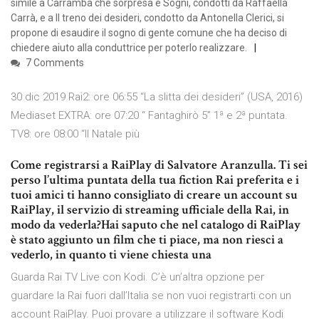
simile a Carràmba che sorpresa e Sogni, condotti da Raffaella
Carrà, e a Il treno dei desideri, condotto da Antonella Clerici, si
propone di esaudire il sogno di gente comune che ha deciso di
chiedere aiuto alla conduttrice per poterlo realizzare.
7 Comments
30 dic 2019 Rai2: ore 06:55 “La slitta dei desideri” (USA, 2016)
Mediaset EXTRA: ore 07:20 “ Fantaghirò 5” 1ª e 2ª puntata.
TV8: ore 08:00 “Il Natale più
Come registrarsi a RaiPlay di Salvatore Aranzulla. Ti sei
perso l’ultima puntata della tua fiction Rai preferita e i
tuoi amici ti hanno consigliato di creare un account su
RaiPlay, il servizio di streaming ufficiale della Rai, in
modo da vederla?Hai saputo che nel catalogo di RaiPlay
è stato aggiunto un film che ti piace, ma non riesci a
vederlo, in quanto ti viene chiesta una
Guarda Rai TV Live con Kodi. C’è un’altra opzione per
guardare la Rai fuori dall’Italia se non vuoi registrarti con un
account RaiPlay. Puoi provare a utilizzare il software Kodi