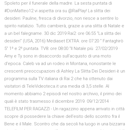
Spoleto per il funerale della madre. La sesta puntata di
#DonMatteo12 vi aspetta ora su @RaiPlay! La slitta dei
desideri. Pauline, fresca di divorzio, non riesce a sentire lo
spirito natalizio. Tutto cambierà, grazie a una slitta di Natale e
a un bel falegname. 30 dic 2019 Rai2: ore 06:55 “La slitta dei
desideri” (USA, 2016) Mediaset EXTRA: ore 07:20 “ Fantaghirò
5” 1ª e 2ª puntata. TV8: ore 08:00 “Il Natale più 27/02/2019 ·
Amy e Ty sono in disaccordo sull'acquisto di una moto
d'epoca. Caleb va ad un rodeo in Montana, nonostante le
crescenti preoccupazioni di Ashley La Slitta Dei Desideri è un
programma sulla TV italiana di Rai 2 che ha ottenuto dai
visitatori di TeleVideoteca.it una media di 3,5 stelle. Al
momento abbiamo 2 episodi nel nostro archivio, il primo dei
quali è stato trasmesso il dicembre 2019. 09/12/2014 ·
TELEFILM PER RAGAZZI - Un ragazzino appena arrivato in città
scopre di possedere la chiave dell'esito dello scontro fra il
Bene e il Male. Scontro che da secoli ha luogo in una bizzarra