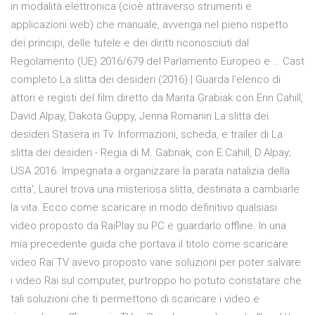
in modalità elettronica (cioè attraverso strumenti e
applicazioni web) che manuale, avvenga nel pieno rispetto
dei principi, delle tutele e dei diritti riconosciuti dal
Regolamento (UE) 2016/679 del Parlamento Europeo e … Cast
completo La slitta dei desideri (2016) | Guarda l'elenco di
attori e registi del film diretto da Marita Grabiak con Erin Cahill,
David Alpay, Dakota Guppy, Jenna Romanin La slitta dei
desideri Stasera in Tv. Informazioni, scheda, e trailer di La
slitta dei desideri - Regia di M. Gabriak, con E.Cahill, D.Alpay;
USA 2016. Impegnata a organizzare la parata natalizia della
citta', Laurel trova una misteriosa slitta, destinata a cambiarle
la vita. Ecco come scaricare in modo definitivo qualsiasi
video proposto da RaiPlay su PC e guardarlo offline. In una
mia precedente guida che portava il titolo come scaricare
video Rai TV avevo proposto varie soluzioni per poter salvare
i video Rai sul computer, purtroppo ho potuto constatare che
tali soluzioni che ti permettono di scaricare i video e