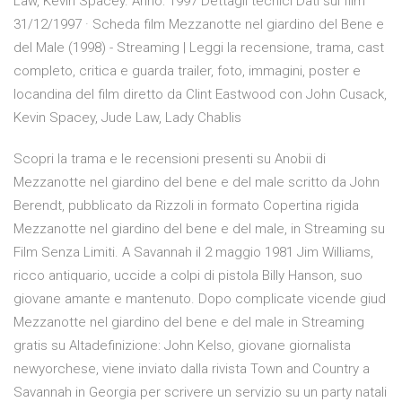
Law, Kevin Spacey. Anno: 1997 Dettagli tecnici Dati sul film
31/12/1997 · Scheda film Mezzanotte nel giardino del Bene e
del Male (1998) - Streaming | Leggi la recensione, trama, cast
completo, critica e guarda trailer, foto, immagini, poster e
locandina del film diretto da Clint Eastwood con John Cusack,
Kevin Spacey, Jude Law, Lady Chablis
Scopri la trama e le recensioni presenti su Anobii di
Mezzanotte nel giardino del bene e del male scritto da John
Berendt, pubblicato da Rizzoli in formato Copertina rigida
Mezzanotte nel giardino del bene e del male, in Streaming su
Film Senza Limiti. A Savannah il 2 maggio 1981 Jim Williams,
ricco antiquario, uccide a colpi di pistola Billy Hanson, suo
giovane amante e mantenuto. Dopo complicate vicende giud
Mezzanotte nel giardino del bene e del male in Streaming
gratis su Altadefinizione: John Kelso, giovane giornalista
newyorchese, viene inviato dalla rivista Town and Country a
Savannah in Georgia per scrivere un servizio su un party natali