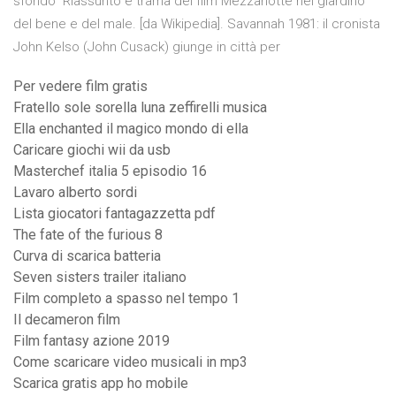
sfondo Riassunto e trama del film Mezzanotte nel giardino
del bene e del male. [da Wikipedia]. Savannah 1981: il cronista
John Kelso (John Cusack) giunge in città per
Per vedere film gratis
Fratello sole sorella luna zeffirelli musica
Ella enchanted il magico mondo di ella
Caricare giochi wii da usb
Masterchef italia 5 episodio 16
Lavaro alberto sordi
Lista giocatori fantagazzetta pdf
The fate of the furious 8
Curva di scarica batteria
Seven sisters trailer italiano
Film completo a spasso nel tempo 1
Il decameron film
Film fantasy azione 2019
Come scaricare video musicali in mp3
Scarica gratis app ho mobile