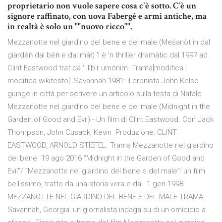
proprietario non vuole sapere cosa c'è sotto. C'è un
signore raffinato, con uova Fabergé e armi antiche, ma
in realtà è solo un ""nuovo ricco"".
Mezzanotte nel giardino del bene e del male (Meśanòt in dal
giardèṅ dal bèṅ e dal mâł) 'l è 'n thriller dramàtic dal 1997 ad
Clint Eastwood trat da 'l lìb'r umònim Trama[modifica |
modifica wikitesto]. Savannah 1981: il cronista John Kelso
giunge in città per scrivere un articolo sulla festa di Natale
Mezzanotte nel giardino del bene e del male (Midnight in the
Garden of Good and Evil) - Un film di Clint Eastwood. Con Jack
Thompson, John Cusack, Kevin Produzione: CLINT
EASTWOOD, ARNOLD STIEFEL. Trama Mezzanotte nel giardino
del bene 19 ago 2016 “Midnight in the Garden of Good and
Evil”/ “Mezzanotte nel giardino del bene e del male”: un film
bellissimo, tratto da una storia vera e dal 1 gen 1998
MEZZANOTTE NEL GIARDINO DEL BENE E DEL MALE TRAMA.
Savannah, Georgia: un giornalista indaga su di un omicidio a