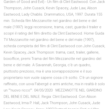
Garden of Good and Evil) - Un film di Clint Eastwood. Con Jack
Thompson, John Cusack, Kevin Spacey, Jude Law, Alison
Eastwood, Lady Chablis. Drammatico, USA, 1997. Durata 155
min. Scheda film Mezzanotte nel giardino del bene e del
male (1997): leggi recensione, trama, cast, guarda il trailer e
scopri il rating del film diretto da Clint Eastwood. Home Guida
TV Mezzanotte nel giardino del bene e del male (1997),
scheda completa del film di Clint Eastwood con John Cusack,
Kevin Spacey, Jack Thompson: trama, cast, trailer, gallerie,
boxoffice, premi Trama del film Mezzanotte nel giardino del
bene e del male. A Savannah, Georgia, c'è un quadro,
piuttosto prezioso, ma è una sovrapposizione e il suo
proprietario non vuole sapere cosa c'è sotto. C'è un signore
raffinato, con uova Fabergé e armi antiche, ma in realtà è solo
un ""nuovo ricco"". 04/05/2020 · MEZZANOTTE NEL GIARDINO
DEL BENE E DEL MALE. Regia: Clint Eastwood. Con Alison
Eastwood, Irma P. Hall, Jack Thompson, John Cusack, Jude