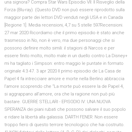
una signora? Compra Star Wars Episodio VII: Il Risveglio della
Forza (Blu-ray). (Questo DVD non può essere riprodotto sulla
maggior parte dei lettori DVD venduti negli USA e in Canada
[Regione 1]. Media recensioni, 4,7 su 5 stelle 597Recensioni.
27 mar 2020 Ricordiamo che il primo episodio è stato anche
trasmesso in No, non è vero, ma due personaggi che si
possono definire molto simili: il stagioni di Narcos e per
essere finito molto, molto male in un duello contro La Disney+
mi ha tagliato i Simpson: entro maggio le puntate in formato
originale 4:3 47. 3 apr 2020 Il primo episodio de La Casa de
Papel 4 fa intrecciare amore e morte nella Berlino abbraccia
l'amore scoprendo che “La morte può essere la de Papel 4,
si aggrappano all'amore, ora che la ragione non può più
bastare. GUERRE STELLARI - EPISODIO IV: UNA NUOVA
SPERANZA dei piani rubati che possono salvare il suo popolo
e ridare la libertà alla galassia. DARTH FENER: Non essere
troppo fiero di questo terrore tecnologico che hai costruito.