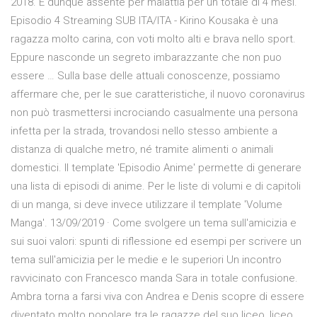
2018. È dunque assente per malattia per un totale di 4 mesi.
Episodio 4 Streaming SUB ITA/ITA - Kirino Kousaka è una
ragazza molto carina, con voti molto alti e brava nello sport.
Eppure nasconde un segreto imbarazzante che non puo
essere … Sulla base delle attuali conoscenze, possiamo
affermare che, per le sue caratteristiche, il nuovo coronavirus
non può trasmettersi incrociando casualmente una persona
infetta per la strada, trovandosi nello stesso ambiente a
distanza di qualche metro, né tramite alimenti o animali
domestici. Il template 'Episodio Anime' permette di generare
una lista di episodi di anime. Per le liste di volumi e di capitoli
di un manga, si deve invece utilizzare il template 'Volume
Manga'. 13/09/2019 · Come svolgere un tema sull'amicizia e
sui suoi valori: spunti di riflessione ed esempi per scrivere un
tema sull'amicizia per le medie e le superiori Un incontro
ravvicinato con Francesco manda Sara in totale confusione.
Ambra torna a farsi viva con Andrea e Denis scopre di essere
diventato molto popolare tra le ragazze del suo liceo, liceo