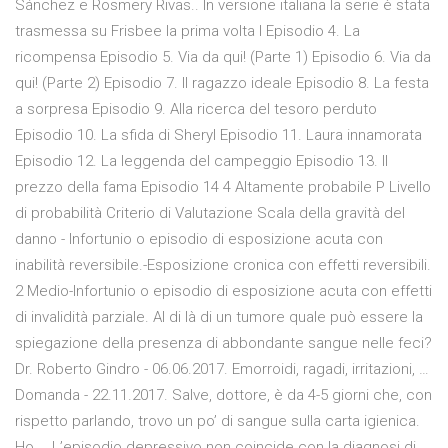
Sánchez e Rosmery Rivas.. In versione italiana la serie è stata
trasmessa su Frisbee la prima volta l Episodio 4. La
ricompensa Episodio 5. Via da qui! (Parte 1) Episodio 6. Via da
qui! (Parte 2) Episodio 7. Il ragazzo ideale Episodio 8. La festa
a sorpresa Episodio 9. Alla ricerca del tesoro perduto
Episodio 10. La sfida di Sheryl Episodio 11. Laura innamorata
Episodio 12. La leggenda del campeggio Episodio 13. Il
prezzo della fama Episodio 14 4 Altamente probabile P Livello
di probabilità Criterio di Valutazione Scala della gravità del
danno - Infortunio o episodio di esposizione acuta con
inabilità reversibile.-Esposizione cronica con effetti reversibili.
2 Medio-Infortunio o episodio di esposizione acuta con effetti
di invalidità parziale. Al di là di un tumore quale può essere la
spiegazione della presenza di abbondante sangue nelle feci?
Dr. Roberto Gindro - 06.06.2017. Emorroidi, ragadi, irritazioni, …
Domanda - 22.11.2017. Salve, dottore, è da 4-5 giorni che, con
rispetto parlando, trovo un po’ di sangue sulla carta igienica.
Ho … L’episodio depressivo non coincide con la diagnosi di