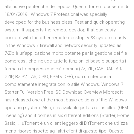
alle nuove periferiche dell'epoca. Questo torrent consente di
18/04/2019 · Windows 7 Professional was specially
developed for the business class. Fast and quick operating
system. It supports the remote desktop that can easily
connect with the other remote desktop, VPS systems easily.
In the Windows 7 firewall and network security updated as …
7-Zip è un'applicazione molto potente per la gestione dei file
compressi, che include tutte le funzioni di base e supporta i
formati di compressione più comuni (7z, ZIP, CAB, RAR, ARJ,
GZIP, BZIP2, TAR, CPIO, RPM y DEB), con un'interfaccia
completamente integrata con lo stile Windows. Windows 7
Starter Full Version Free ISO Download Overview Microsoft
has released one of the most basic editions of the Windows
operating system. Also, it is available just as re-installed (OEM
licensing) and it comes in six different editions (Starter, Home
Basic, … uTorrent è un client leggero di BitTorrent che utilizza
meno risorse rispetto agli altri client di questo tipo. Questo