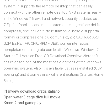
developed for the business class. Fast and quick operating
system. It supports the remote desktop that can easily
connect with the other remote desktop, VPS systems easily.
In the Windows 7 firewall and network security updated as …
7-Zip è un'applicazione molto potente per la gestione dei file
compressi, che include tutte le funzioni di base e supporta i
formati di compressione più comuni (7z, ZIP, CAB, RAR, ARJ,
GZIP, BZIP2, TAR, CPIO, RPM y DEB), con un'interfaccia
completamente integrata con lo stile Windows. Windows 7
Starter Full Version Free ISO Download Overview Microsoft
has released one of the most basic editions of the Windows
operating system. Also, it is available just as re-installed (OEM
licensing) and it comes in six different editions (Starter, Home
Basic, …
Irfanview download gratis italiano
Open water 3 cage dive full movie
Knack 2 ps4 gameplay