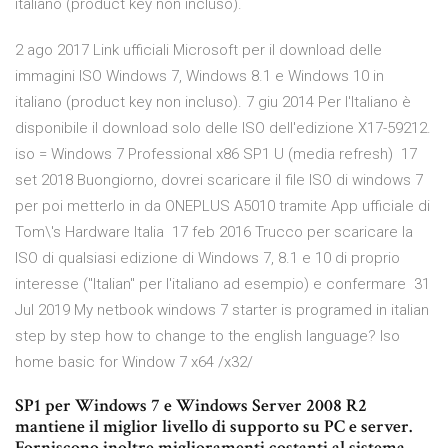
italiano (product key non incluso).
2 ago 2017 Link ufficiali Microsoft per il download delle
immagini ISO Windows 7, Windows 8.1 e Windows 10 in
italiano (product key non incluso). 7 giu 2014 Per l'Italiano è
disponibile il download solo delle ISO dell'edizione X17-59212.
iso = Windows 7 Professional x86 SP1 U (media refresh) 17
set 2018 Buongiorno, dovrei scaricare il file ISO di windows 7
per poi metterlo in da ONEPLUS A5010 tramite App ufficiale di
Tom\'s Hardware Italia 17 feb 2016 Trucco per scaricare la
ISO di qualsiasi edizione di Windows 7, 8.1 e 10 di proprio
interesse ("Italian" per l'italiano ad esempio) e confermare 31
Jul 2019 My netbook windows 7 starter is programed in italian
step by step how to change to the english language? Iso
home basic for Window 7 x64 /x32/
SP1 per Windows 7 e Windows Server 2008 R2
mantiene il miglior livello di supporto su PC e server.
Forniscono inoltre miglioramenti costanti al sistema