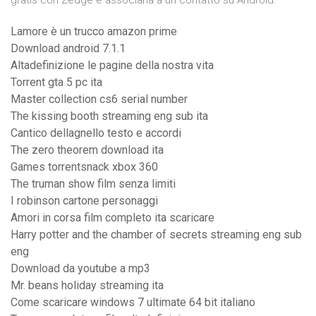
gratis con Zedge e associarla a un contatto su Android.
Lamore è un trucco amazon prime
Download android 7.1.1
Altadefinizione le pagine della nostra vita
Torrent gta 5 pc ita
Master collection cs6 serial number
The kissing booth streaming eng sub ita
Cantico dellagnello testo e accordi
The zero theorem download ita
Games torrentsnack xbox 360
The truman show film senza limiti
I robinson cartone personaggi
Amori in corsa film completo ita scaricare
Harry potter and the chamber of secrets streaming eng sub
eng
Download da youtube a mp3
Mr. beans holiday streaming ita
Come scaricare windows 7 ultimate 64 bit italiano