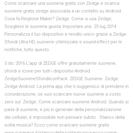
Come scaricare una suoneria gratis con Zedge e scarica
suonerie gratis zedge associarla a un contatto su Android.
Cosa fa Ringtone Maker? Zedge. Come si usa Zedge;
Scegliere le suoneria giusta; Impostare una 25 lug 2014
Personalizza il tuo dispositivo e rendilo unico grazie a Zedge.
Sfondi Ultra HD, suonerie ottimizzate e sound-effect per le
notifiche, tutto questo
5 dic 2016 L'app di ZEDGE offre gratuitamente suonerie,
sfondi e icone per tutti i dispositivi Android.
ZedgeSuonerieSfondiIconPack. ZEDGE Suonerie Zedge.
Zedge Android. La prima app che ti suggerisco di prendere in
considerazione, se vuoi scaricare nuove suonerie a costo
zero sul Zedge. Come scaricare suonerie Android. Quando si
parla di suonerie, e più in generale della personalizzazione
dei cellulari, è impossibile non pensare subito Stanco della
solita musica? Ecco come scaricare suonerie gratis
www.supereva.it/stanco-della-solita-musica-ecco-come-